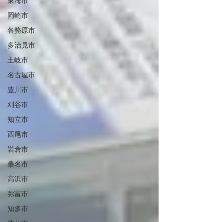
東海市
岡崎市
各務原市
多治見市
土岐市
名古屋市
豊川市
刈谷市
知立市
西尾市
岩倉市
桑名市
高浜市
弥富市
知多市