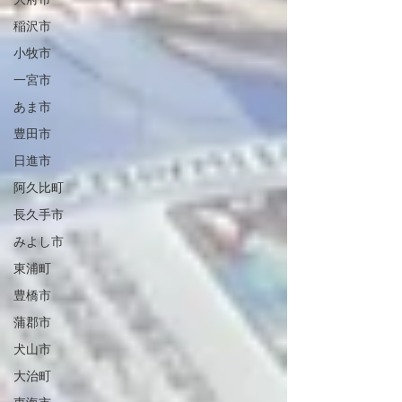
大府市
稲沢市
小牧市
一宮市
あま市
豊田市
日進市
阿久比町
長久手市
みよし市
東浦町
豊橋市
蒲郡市
犬山市
大治町