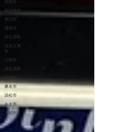
碧南市
四日市市
蟹江町
瑞浪市
持込買取
北名古屋
市
江南市
持込買取
新城市
桑名市
浜松市
あま市
大府市