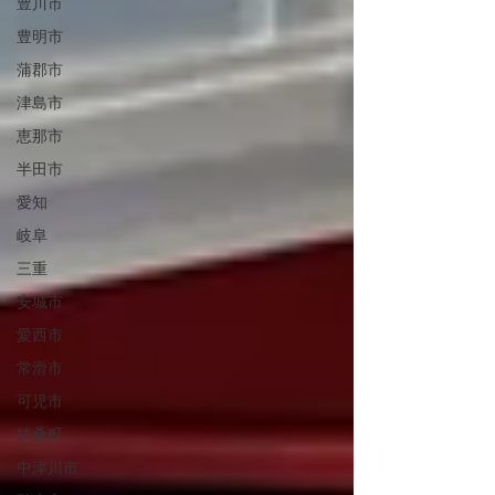
豊川市
豊明市
蒲郡市
津島市
恵那市
半田市
愛知
岐阜
三重
安城市
愛西市
常滑市
可児市
扶桑町
中津川市