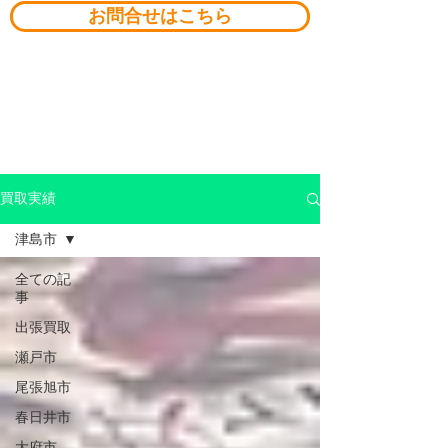
お問合せはこちら
買取実績
津島市
全ての記
事
出張買取
瀬戸市
尾張旭市
春日井市