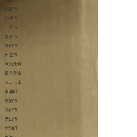
大府市
稲沢市
小牧市
一宮市
あま市
豊田市
日進市
阿久比町
長久手市
みよし市
東浦町
豊橋市
蒲郡市
犬山市
大治町