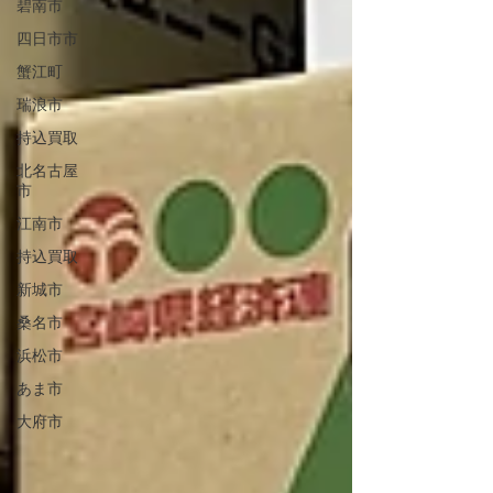
碧南市
四日市市
蟹江町
瑞浪市
持込買取
北名古屋
市
江南市
持込買取
新城市
桑名市
浜松市
あま市
大府市