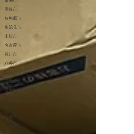
東海市
岡崎市
各務原市
多治見市
土岐市
名古屋市
豊川市
刈谷市
知立市
西尾市
岩倉市
桑名市
高浜市
弥富市
知多市