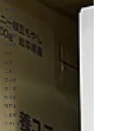
豊川市
豊明市
蒲郡市
津島市
恵那市
半田市
愛知
岐阜
三重
安城市
愛西市
常滑市
可児市
扶桑町
中津川市