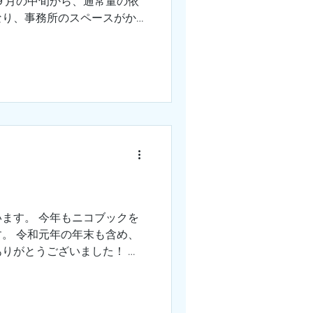
９月の中旬から、通常量の依
なり、事務所のスペースがか
なので『買取 ⇒ 仕分け』の作
す日々を送っていました。...
ます。 今年もニコブックを
。 令和元年の年末も含め、
りがとうございました！ 令
に喜んでいただけるよう、ス
！ どうぞ宜しくお願い致し