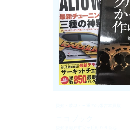
​愛知・岐阜・三重の出張古本買取​
ニコブック
愛知県瀬戸市宝ヶ丘町９６番地