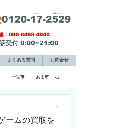
ニコブック
​イーナ
​0120-17-2529
通：090-8488-4040
電話受付 9:00~21:00
よくある質問
お問合せ
市
一宮市
あま市
市
犬山市
ゲームの買取を
市
刈谷市