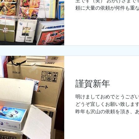
主です（笑） おかげさまで
頼に大量の依頼が何件も重
なり厳しい状況に・・・。 
業を急ピッチで黙々と繰り返
謹賀新年
明けましておめでとうござい
どうぞ宜しくお願い致します
昨年も沢山の依頼を頂き、あ
和２年もより一層、お客様
タッフ一丸となり頑張ります
ます。...