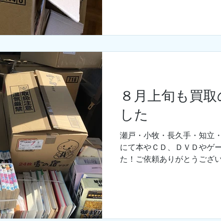
８月上旬も買取
した
瀬戸・小牧・長久手・知立
にて本やＣＤ、ＤＶＤやゲ
た！ご依頼ありがとうござい
汗だくになってしまいます
させて頂きます。 只今、お
が、毎日フル営業中で...