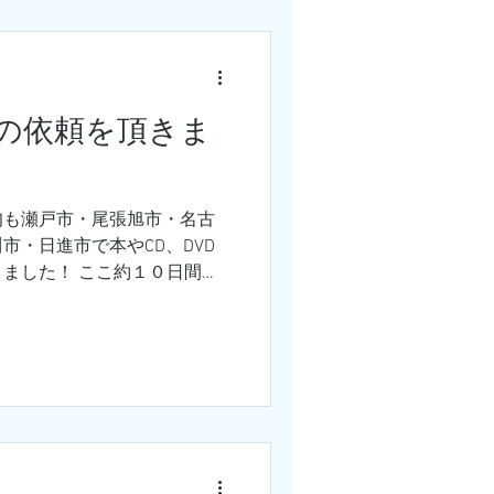
の依頼を頂きま
旬も瀬戸市・尾張旭市・名古
市・日進市で本やCD、DVD
ました！ ここ約１０日間で
冊を超え、その中でも日々ご
所の中が段ボールで作った巨