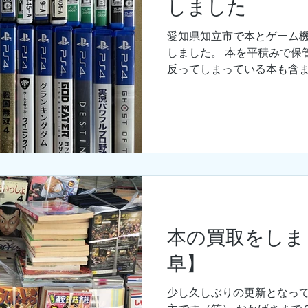
しました
愛知県知立市で本とゲーム
しました。 本を平積みで保
反ってしまっている本も含
トルやライトノベル＆コミ
でしたので喜んで頂ける査
ました。...
本の買取をしま
阜】
少し久しぶりの更新となっ