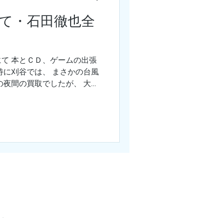
て・石田徹也全
て 本とＣＤ、ゲームの出張
特に刈谷では、 まさかの台風
の夜間の買取でしたが、 大き
の積み込み成功です(^^)/
いました！...
​●買取の流れとエリア
バシーポリシー
​●運営者