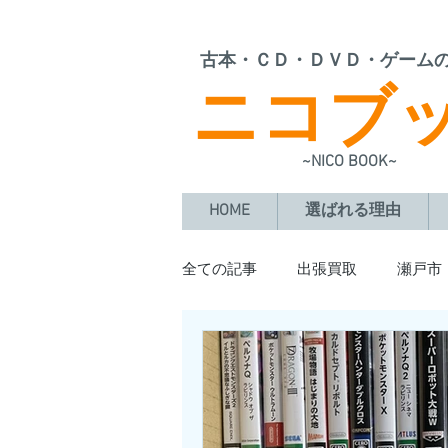
​古本・ＣＤ・ＤＶＤ・ゲーム
ニコブ
~NICO BOOK~
HOME
選ばれる理由
全ての記事
出張買取
瀬戸市
豊田市
日進市
阿久比
大治町
東海市
岡崎市