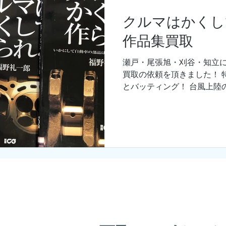
クルマはかくし
作品集買取
瀬戸・尾張旭・刈谷・知立に
買取の依頼を頂きました！ 
とバッティング！ 台風上陸
なトラブルもなく、無事に車へ
お手伝い頂き、ありがとうござ
​●ホーム
​●選ばれる理由
​●買取ジャンル
​●買取日誌
​●よくある質問
​●プライ