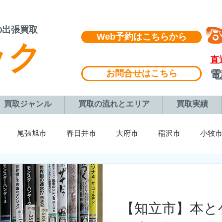
の出張買取
Web予約はこちらから
ック
​直
お問合せはこちら
​
買取ジャンル
買取の流れとエリア
買取実績
尾張旭市
春日井市
大府市
稲沢市
小牧
町
長久手市
みよし市
東浦町
豊橋市
蒲郡
【知立市】本と
各務原市
多治見市
土岐市
名古屋市
豊川