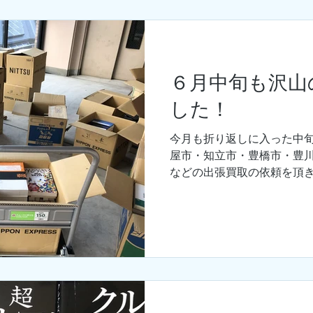
６月中旬も沢山
した！
今月も折り返しに入った中
屋市・知立市・豊橋市・豊川
などの出張買取の依頼を頂き
の買取冊数が１１，０００
依頼を頂いているので事務
大な壁で大変なこと...