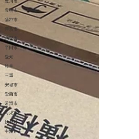
豊川市
豊明市
蒲郡市
津島市
恵那市
半田市
愛知
岐阜
三重
安城市
愛西市
常滑市
可児市
扶桑町
中津川市