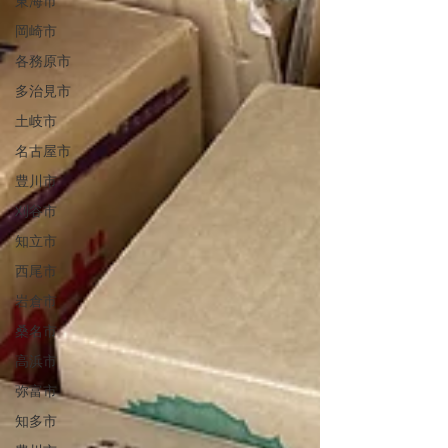
東海市
岡崎市
各務原市
多治見市
土岐市
名古屋市
豊川市
刈谷市
知立市
西尾市
岩倉市
桑名市
高浜市
弥富市
知多市