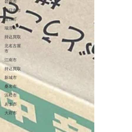
碧南市
四日市市
蟹江町
瑞浪市
持込買取
北名古屋
市
江南市
持込買取
新城市
桑名市
浜松市
あま市
大府市