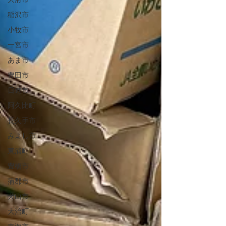
大府市
稲沢市
小牧市
一宮市
あま市
豊田市
日進市
阿久比町
長久手市
みよし市
東浦町
豊橋市
蒲郡市
犬山市
大治町