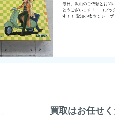
毎日、沢山のご依頼とお問
とうございます！ ニコブッ
す！！ 愛知小牧市で レーザ
Ｄ、ＤＶＤの出張買取をしま
００点となりました。 お客様
​●ホーム
​●選ばれる理由
​●買取ジャンル
​●買取日誌
​●よくある質問
​●プライ
​買取はお任せ
0号