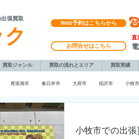
の出張買取
Web予約はこちらから
ック
​直
お問合せはこちら
​
買取ジャンル
買取の流れとエリア
買取実績
尾張旭市
春日井市
大府市
稲沢市
小牧
町
長久手市
みよし市
東浦町
豊橋市
蒲郡
小牧市での出張
各務原市
多治見市
土岐市
名古屋市
豊川