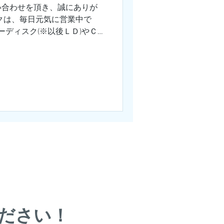
い合わせを頂き、誠にありが
クは、毎日元気に営業中で
ーディスク(※以後ＬＤ)やＣ
した。 数量は合わせて約８
によると、...
​●買取の流れとエリア
バシーポリシー
​●運営者
ください！