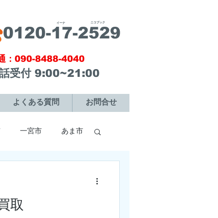
ニコブック
​イーナ
​0120-17-2529
通：090-8488-4040
電話受付 9:00~21:00
よくある質問
お問合せ
市
一宮市
あま市
市
犬山市
買取
市
刈谷市