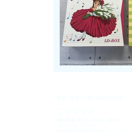
知立市
西尾市
岩倉市
​愛知・岐阜・三重の出張古本買取​
ニコブック
愛知県瀬戸市宝ヶ丘町９６番地
TEL：0120-17-2529
愛知県公安委員会許可第54253170070