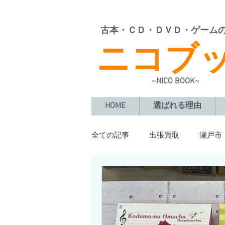
​古本・ＣＤ・ＤＶＤ・ゲーム
ニコブ
~NICO BOOK~
HOME
選ばれる理由
全ての記事
出張買取
瀬戸市
豊田市
日進市
阿久比
大治町
東海市
岡崎市