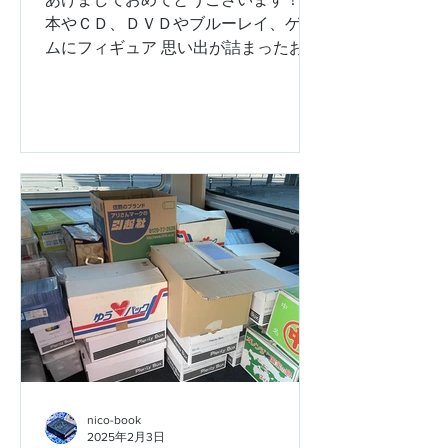
本やＣＤ、ＤＶＤやブルーレイ、ゲー
ムにフィギュア 思い出が詰まったお宝
を次の持ち主へと繋ぐ、 買取専門店の
ニコブックです！ ついに２０２６年が
幕を開けましたね。 お正月はいかがお
過ごしでしょうか？ コタツで丸まって
ゲーム三昧の方も、 お部屋の片付けに
火がついている方も、 清々しい気持ち
で新年を迎えられていることを願って
おります。 ２０２５年は、感謝・感謝
の１年でした！ 振り返ってみれ
ば・・・ 愛知・岐阜・三重・浜松とい
う広いエリアを 毎日ハイエースやキャ
ラバンなどで駆け抜けましたが、 おか
げさまで本当にたくさんのご依頼をい
ただきました！ 「引っ越しで本が大量
にあるから助けてほしい」 「子供が遊
nico-book
ばなくなったゲームを整理したい」
2025年2月3日