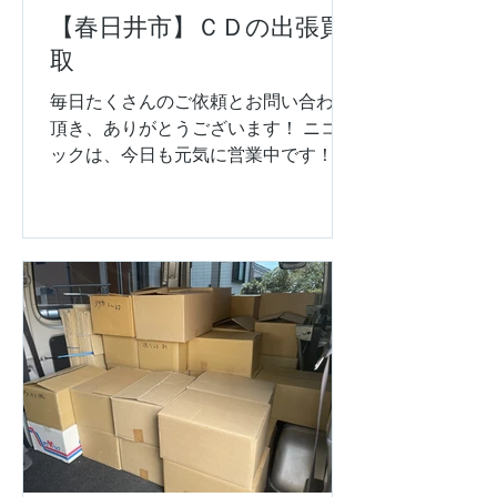
「集めていたフィギュアを、価値がわ
【春日井市】ＣＤの出張買
かる人に譲りたい」 そんな一つひとつ
取
の声にお応えする中で、 私たちもお品
物に込められた素敵なエピソードをた
毎日たくさんのご依頼とお問い合わせ
くさん伺うことができました。 皆様の
頂き、ありがとうございます！ ニコブ
大切なコレクションを私たちに託して
ックは、今日も元気に営業中です！！
くださり、 スタッフ一同、心から感謝
春日井市にお住いのお客様から、 アニ
しております。本当にありがとうござ
メＣＤやゲームのサウンドトラックＣ
いました！
Ｄの出張買取のご依頼をいただきまし
た。 長年コレクションされていたＣＤ
を整理したいと考えていたそう...