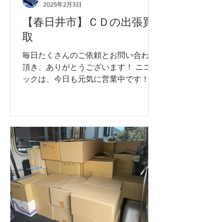
ばなくなったゲームを整理したい」
2025年2月3日
「集めていたフィギュアを、価値がわ
【春日井市】ＣＤの出張買
かる人に譲りたい」 そんな一つひとつ
取
の声にお応えする中で、 私たちもお品
物に込められた素敵なエピソードをた
毎日たくさんのご依頼とお問い合わせ
くさん伺うことができました。 皆様の
頂き、ありがとうございます！ ニコブ
大切なコレクションを私たちに託して
ックは、今日も元気に営業中です！！
くださり、 スタッフ一同、心から感謝
春日井市にお住いのお客様から、 アニ
しております。本当にありがとうござ
メＣＤやゲームのサウンドトラックＣ
いました！
Ｄの出張買取のご依頼をいただきまし
た。 長年コレクションされていたＣＤ
を整理したいと考えていたそう...