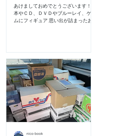
あけましておめでとうございます！！
本やＣＤ、ＤＶＤやブルーレイ、ゲー
ムにフィギュア 思い出が詰まったお宝
を次の持ち主へと繋ぐ、 買取専門店の
ニコブックです！ ついに２０２６年が
幕を開けましたね。 お正月はいかがお
過ごしでしょうか？ コタツで丸まって
ゲーム三昧の方も、 お部屋の片付けに
火がついている方も、 清々しい気持ち
で新年を迎えられていることを願って
おります。 ２０２５年は、感謝・感謝
の１年でした！ 振り返ってみれ
ば・・・ 愛知・岐阜・三重・浜松とい
う広いエリアを 毎日ハイエースやキャ
ラバンなどで駆け抜けましたが、 おか
げさまで本当にたくさんのご依頼をい
ただきました！ 「引っ越しで本が大量
にあるから助けてほしい」 「子供が遊
nico-book