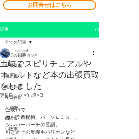
お問合せはこちら
記事
全ての記事
nico-book
全ての記事
2019年1月28日
土岐でスピリチュアルや
出張買取
オカルトなど本の出張買取
瀬戸市
をしました
尾張旭市
更新日：
2019年2月9日
春日井市
大府市
土岐市で
カバラ数秘術、バーソロミュー、
稲沢市
シルバーバーチの霊訓、
小牧市
引き寄せの奥義キバリオンなど