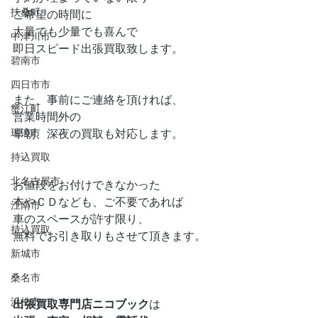
扶桑町
ご希望の時間に
大量でも少量でも喜んで
中津川市
即日スピード出張買取致します。
碧南市
四日市市
また、事前にご連絡を頂ければ、
蟹江町
営業時間外の
早朝、深夜の買取も対応します。
瑞浪市
持込買取
北名古屋市
お値段をお付けできなかった
本やＣＤなども、ご不要であれば
江南市
車のスペースが許す限り、
持込買取
無料でお引き取りもさせて頂きます。
新城市
桑名市
浜松市
出張買取専門店ニコブック
は