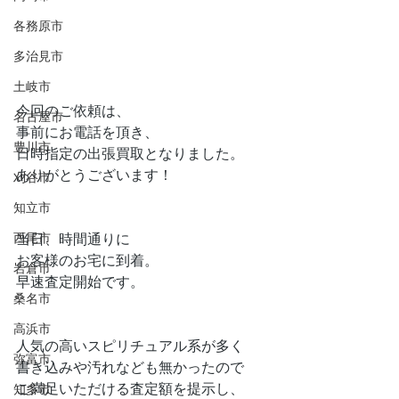
各務原市
多治見市
土岐市
今回のご依頼は、
名古屋市
事前にお電話を頂き、
豊川市
日時指定の出張買取となりました。
ありがとうございます！
刈谷市
知立市
当日、時間通りに
西尾市
お客様のお宅に到着。
岩倉市
早速査定開始です。
桑名市
高浜市
人気の高いスピリチュアル系が多く
弥富市
書き込みや汚れなども無かったので
ご満足いただける査定額を提示し、
知多市