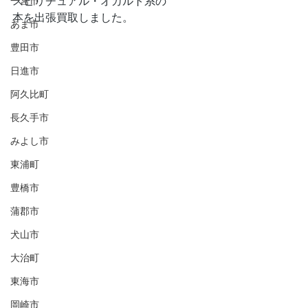
スピリチュアル・オカルト系の
一宮市
本を出張買取しました。
あま市
豊田市
日進市
阿久比町
長久手市
みよし市
東浦町
豊橋市
蒲郡市
犬山市
大治町
東海市
岡崎市