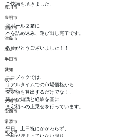
ご快諾を頂きました。
豊川市
豊明市
段ボール２箱に
蒲郡市
本を詰め込み、運び出し完了です。
津島市
ありがとうございました！！
恵那市
半田市
愛知
ニコブックでは、
岐阜
リアルタイムでの市場価格から
三重
査定額を算出するだけでなく、
確かな知識と経験を基に
安城市
査定額への上乗せを行っています。
愛西市
常滑市
平日、土日祝にかかわらず、
可児市
予約が埋まっていない限り