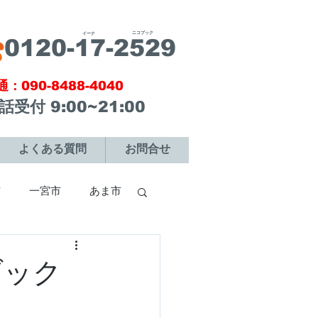
ニコブック
​イーナ
​0120-17-2529
通：090-8488-4040
電話受付 9:00~21:00
よくある質問
お問合せ
市
一宮市
あま市
市
犬山市
ブック
市
刈谷市