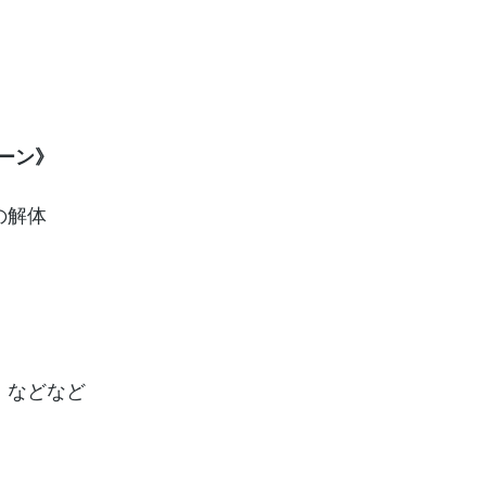
ーン》
の解体
　などなど