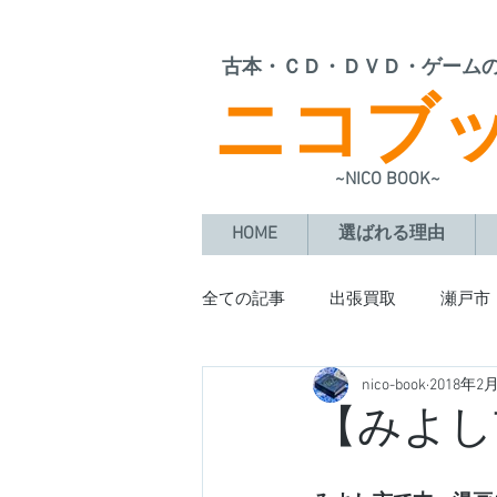
​古本・ＣＤ・ＤＶＤ・ゲーム
ニコブ
~NICO BOOK~
HOME
選ばれる理由
全ての記事
出張買取
瀬戸市
nico-book
2018年2
豊田市
日進市
阿久比
【みよし
大治町
東海市
岡崎市