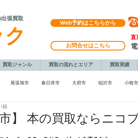
の出張買取
Web予約はこちらから
ック
​直
お問合せはこちら
​
買取ジャンル
買取の流れとエリア
買取実績
尾張旭市
春日井市
大府市
稲沢市
小牧
月1日
町
長久手市
みよし市
東浦町
豊橋市
蒲郡
市】 本の買取ならニコ
各務原市
多治見市
土岐市
名古屋市
豊川