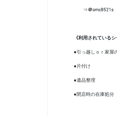
　　⇒
＠omc8521s
《利用されているシ
●引っ越しｏｒ家屋
●片付け
●遺品整理
●閉店時の在庫処分