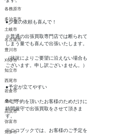
ます。
各務原市
多治見市
●少量の依頼も喜んで！
土岐市
※普通の出張買取専門店では断られて
名古屋市
しまう量でも喜んで出張いたします。
豊川市
（状況によりご要望に沿えない場合も
刈谷市
ございます。申し訳ございません。）
知立市
西尾市
●予定が立てやすい
岩倉市
桑名市
※ご予約を頂いたお客様のためだけに
時間厳守で出張買取をさせて頂きま
高浜市
す。
弥富市
※ニコブックでは、お客様のご予定を
知多市