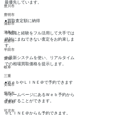
最優先しています。
豊川市
豊明市
●買取査定額に納得
蒲郡市
津島市
※知識と経験をフル活用して大手では
絶対にまねできない査定をお約束しま
恵那市
す。
半田市
※最新システムを使い、リアルタイム
愛知
での相場買取価格を提示します。
岐阜
三重
●ＷｅｂやＬＩＮＥ＠で予約できます
安城市
愛西市
※ホームページにあるＷｅｂ予約から
予約することができます。
常滑市
可児市
※ＬＩＮＥ＠からも予約できます。　