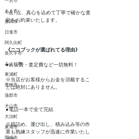
一宮市
あま市
1点1点、真心を込めて丁寧で確かな査
定をお約束いたします。
豊田市
日進市
阿久比町
《ニコブックが選ばれてる理由》
長久手市
みよし市
●出張費・査定費など一切無料！　
東浦町
※当店がお客様からお金を頂戴するこ
豊橋市
とは絶対にありません。
蒲郡市
犬山市
●電話一本で全て完結
大治町
※箱詰め、運び出し、積み込み等の作
東海市
業も熟練スタッフが迅速に作業いたし
岡崎市