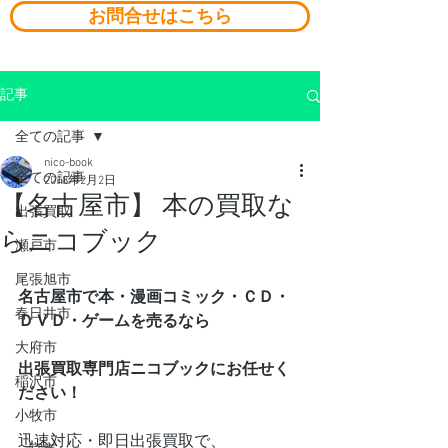
お問合せはこちら
記事
全ての記事
nico-book
全ての記事
2018年2月2日
【名古屋市】 本の買取な
出張買取
らニコブック
瀬戸市
尾張旭市
名古屋市で本・漫画コミック・ＣＤ・
春日井市
ＤＶＤ・ゲームを売るなら
大府市
出張買取専門店ニコブックにお任せく
稲沢市
ださい！
小牧市
迅速対応・即日出張買取で、