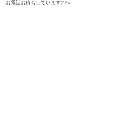
お電話お待ちしています(^^)/
#愛知県名古屋市
出張買取
すべて表示
最新記事