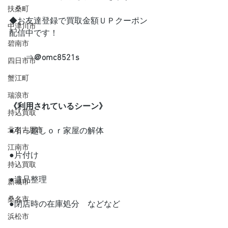
扶桑町
◆お友達登録で買取金額ＵＰクーポン
中津川市
配信中です！
碧南市
　　⇒
＠omc8521s
四日市市
蟹江町
瑞浪市
《利用されているシーン》
持込買取
北名古屋市
●引っ越しｏｒ家屋の解体
江南市
●片付け
持込買取
●遺品整理
新城市
桑名市
●閉店時の在庫処分　などなど
浜松市