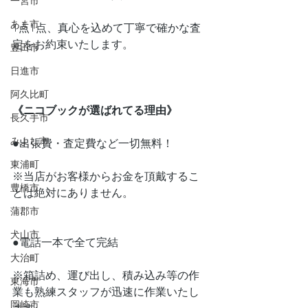
一宮市
あま市
1点1点、真心を込めて丁寧で確かな査
定をお約束いたします。
豊田市
日進市
阿久比町
《ニコブックが選ばれてる理由》
長久手市
みよし市
●出張費・査定費など一切無料！　
東浦町
※当店がお客様からお金を頂戴するこ
豊橋市
とは絶対にありません。
蒲郡市
犬山市
●電話一本で全て完結
大治町
※箱詰め、運び出し、積み込み等の作
東海市
業も熟練スタッフが迅速に作業いたし
岡崎市