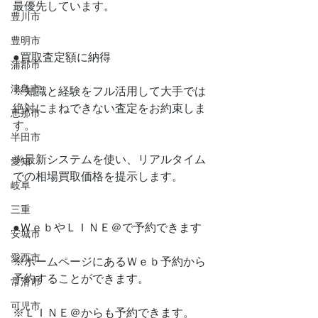
最優先しています。
豊川市
豊明市
●買取査定額に納得
蒲郡市
津島市
※知識と経験をフル活用して大手では
絶対にまねできない査定をお約束しま
恵那市
す。
半田市
※最新システムを使い、リアルタイム
愛知
での相場買取価格を提示します。
岐阜
三重
●ＷｅｂやＬＩＮＥ＠で予約できます
安城市
愛西市
※ホームページにあるＷｅｂ予約から
予約することができます。
常滑市
可児市
※ＬＩＮＥ＠からも予約できます。　