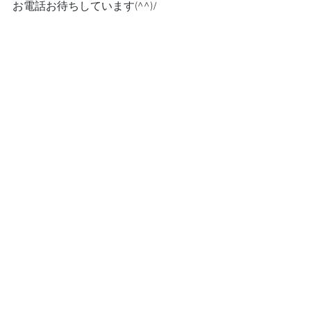
お電話お待ちしています(^^)/
#愛知県春日井市
出張買取
すべて表示
最新記事