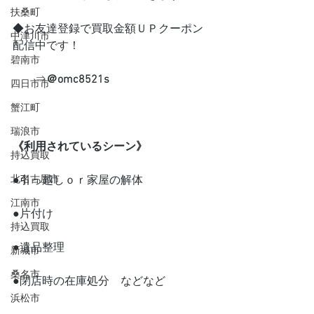
扶桑町
◆お友達登録で買取金額ＵＰクーポン
中津川市
配信中です！
碧南市
　　⇒
＠omc8521s
四日市市
蟹江町
瑞浪市
《利用されているシーン》
持込買取
北名古屋市
●引っ越しｏｒ家屋の解体
江南市
●片付け
持込買取
●遺品整理
新城市
桑名市
●閉店時の在庫処分　などなど
浜松市