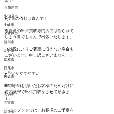
ます。
各務原市
多治見市
●少量の依頼も喜んで！
土岐市
※普通の出張買取専門店では断られて
名古屋市
しまう量でも喜んで出張いたします。
豊川市
（状況によりご要望に沿えない場合も
刈谷市
ございます。申し訳ございません。）
知立市
西尾市
●予定が立てやすい
岩倉市
桑名市
※ご予約を頂いたお客様のためだけに
時間厳守で出張買取をさせて頂きま
高浜市
す。
弥富市
※ニコブックでは、お客様のご予定を
知多市