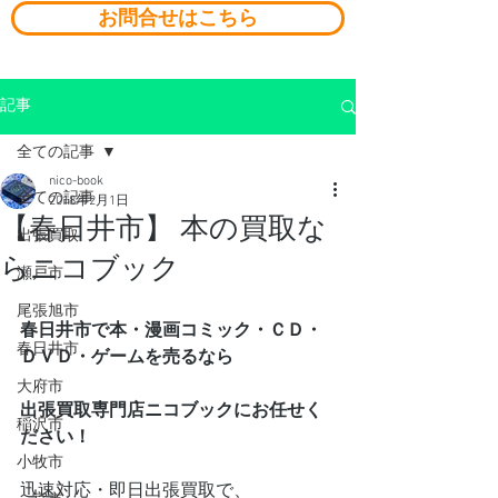
お問合せはこちら
記事
全ての記事
nico-book
全ての記事
2018年2月1日
【春日井市】 本の買取な
出張買取
らニコブック
瀬戸市
尾張旭市
春日井市で本・漫画コミック・ＣＤ・
春日井市
ＤＶＤ・ゲームを売るなら
大府市
出張買取専門店ニコブックにお任せく
稲沢市
ださい！
小牧市
迅速対応・即日出張買取で、