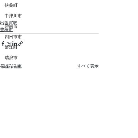
扶桑町
中津川市
出張買取
碧南市
豊橋市
四日市市
蟹江町
瑞浪市
すべて表示
最新記事
持込買取
北名古屋市
江南市
持込買取
新城市
桑名市
浜松市