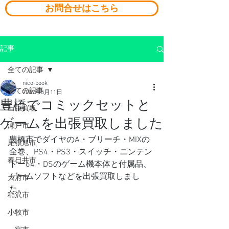
お問合せはこちら
記事
全ての記事
nico-book
全ての記事
2019年5月11日
豊橋でコミックセットと
出張買取
ゲームを出張買取しました
瀬戸市
豊橋市でダイヤのA・ブリーチ・MIXの
尾張旭市
全巻、PS4・PS3・スイッチ・ニンテン
春日井市
ドー64・DSのゲーム機本体と付属品、
ゲームソフトなどを出張買取しまし
大府市
た。
稲沢市
小牧市