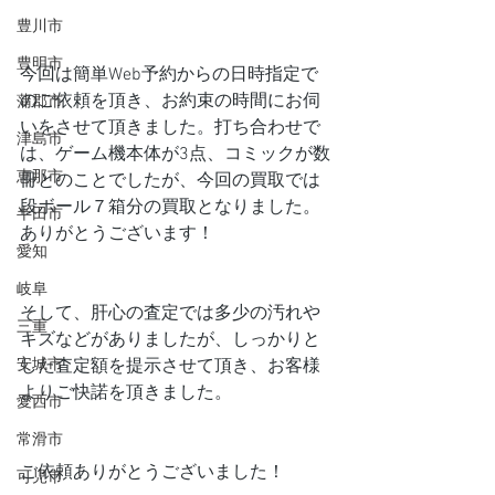
豊川市
豊明市
今回は簡単Web予約からの日時指定で
のご依頼を頂き、お約束の時間にお伺
蒲郡市
いをさせて頂きました。打ち合わせで
津島市
は、ゲーム機本体が3点、コミックが数
恵那市
冊とのことでしたが、今回の買取では
段ボール７箱分の買取となりました。
半田市
ありがとうございます！
愛知
岐阜
そして、肝心の査定では多少の汚れや
三重
キズなどがありましたが、しっかりと
した査定額を提示させて頂き、お客様
安城市
よりご快諾を頂きました。
愛西市
常滑市
ご依頼ありがとうございました！
可児市