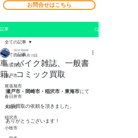
お問合せはこちら
記事
全ての記事
nico-book
全ての記事
2018年6月15日
車・バイク雑誌、一般書
出張買取
籍、コミック買取
瀬戸市
尾張旭市
瀬戸市・岡崎市・稲沢市・東海市
にて
春日井市
出張買取の依頼を頂きました。
大府市
稲沢市
ありがとうございます！
小牧市