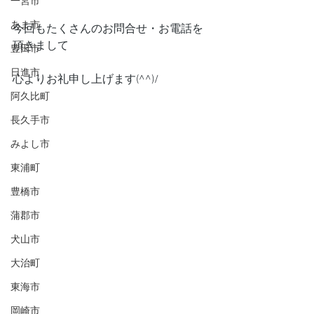
一宮市
あま市
今回もたくさんのお問合せ・お電話を
頂きまして
豊田市
日進市
心よりお礼申し上げます(^^)/
阿久比町
長久手市
みよし市
東浦町
豊橋市
蒲郡市
犬山市
大治町
東海市
岡崎市