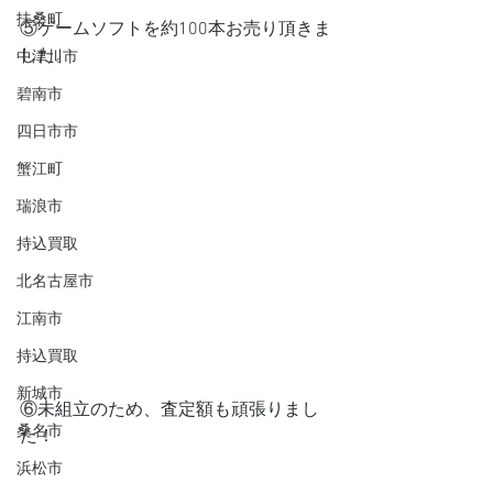
扶桑町
⑤ゲームソフトを約100本お売り頂きま
した。
中津川市
碧南市
四日市市
蟹江町
瑞浪市
持込買取
北名古屋市
江南市
持込買取
新城市
⑥未組立のため、査定額も頑張りまし
桑名市
た！
浜松市