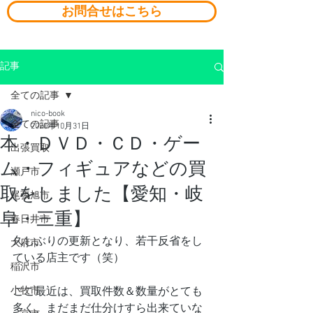
お問合せはこちら
記事
全ての記事
nico-book
全ての記事
2020年10月31日
本・ＤＶＤ・ＣＤ・ゲー
出張買取
ム・フィギュアなどの買
瀬戸市
取をしました【愛知・岐
尾張旭市
阜・三重】
春日井市
久しぶりの更新となり、若干反省をし
大府市
ている店主です（笑）
稲沢市
小牧市
ここ最近は、買取件数＆数量がとても
多く、まだまだ仕分けすら出来ていな