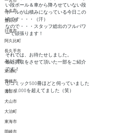
一宮市
い段ボール＆車から降ろせていない段
あま市
ボールが山積みになっている今日この
頃です・・・（汗）
豊田市
なので・・・スタッフ総出のフルパワ
日進市
ーで頑張ります！
阿久比町
長久手市
それでは、お待たせしました。
みよし市
最近買取をさせて頂いた一部をご紹介
です！
東浦町
豊橋市
①コミック500冊ほどと伺っていました
が、2,000を超えてました（笑）
蒲郡市
犬山市
大治町
東海市
岡崎市