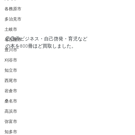
各務原市
多治見市
土岐市
②③④ビジネス・自己啓発・育児など
名古屋市
の本を800冊ほど買取しました。
豊川市
刈谷市
知立市
西尾市
岩倉市
桑名市
高浜市
弥富市
知多市