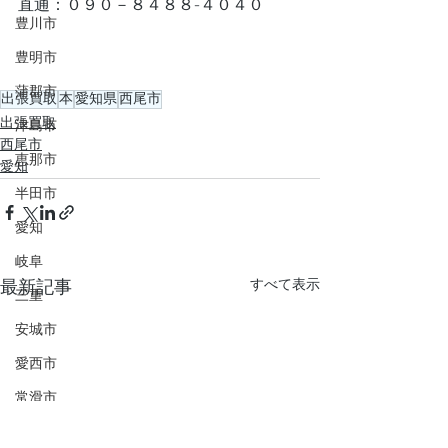
直通：０９０－８４８８-４０４０
豊川市
豊明市
蒲郡市
出張買取
本
愛知県
西尾市
出張買取
津島市
西尾市
恵那市
愛知
半田市
愛知
岐阜
すべて表示
最新記事
三重
安城市
愛西市
常滑市
可児市