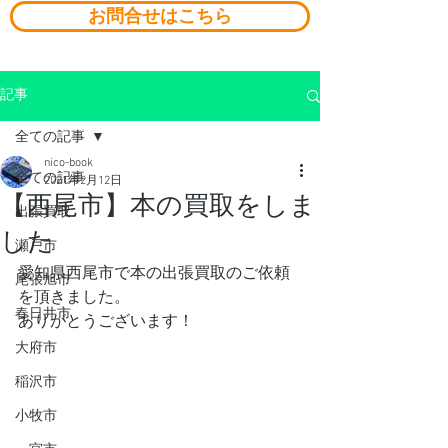
お問合せはこちら
記事
全ての記事
nico-book
全ての記事
2021年2月12日
【西尾市】本の買取をしま
出張買取
した
瀬戸市
愛知県西尾市で本の出張買取のご依頼
尾張旭市
を頂きました。
春日井市
ありがとうございます！
大府市
稲沢市
小牧市