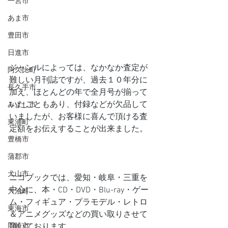
一宮市
あま市
豊田市
日進市
ジャンルによっては、なかなか査定が
阿久比町
難しい月刊誌ですが、過去１０年分に
長久手市
加え、ほとんどの年で全月号が揃って
いたこともあり、付録などが欠品して
みよし市
いましたが、お客様に喜んで頂ける査
東浦町
定額をお伝えすることが出来ました。
豊橋市
蒲郡市
犬山市
ニコブックでは、愛知・岐阜・三重を
中心に、本・CD・DVD・Blu-ray・ゲー
大治町
ム・フィギュア・プラモデル・レトロ
東海市
＆アニメグッズなどの買い取りさせて
岡崎市
頂いております。