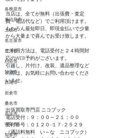
各務原市
当店は、全てが無料（出張費・査定
多治見市
費・電話代など）でご利用頂けます。
もちろん最短即日、即現金払いで少量
土岐市
から大量まで喜んでお受け致します。
名古屋市
ご利用方法は、電話受付と２４時間対
豊川市
応のWEB予約がございます。
刈谷市
引越し、片付け、改装、遺品整理など
知立市
の際は、お気軽にお問い合わせくださ
いませ。
西尾市
岩倉市
桑名市
出張買取専門店 ニコブック
高浜市
電話受付：９：００～２１：００
弥富市
受付番号：０１２０-１７-２５２９
（通話料無料　い～な　ニコブック）
知多市