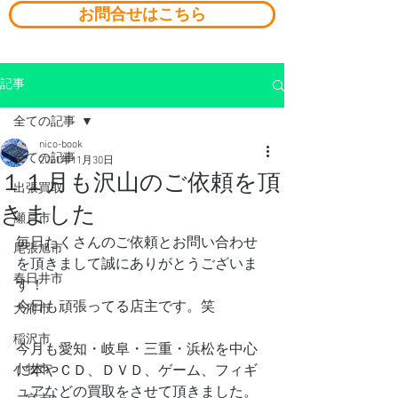
お問合せはこちら
記事
全ての記事
nico-book
全ての記事
2021年11月30日
１１月も沢山のご依頼を頂
出張買取
きました
瀬戸市
毎日たくさんのご依頼とお問い合わせ
尾張旭市
を頂きまして誠にありがとうございま
春日井市
す！
今日も頑張ってる店主です。笑
大府市
稲沢市
今月も愛知・岐阜・三重・浜松を中心
小牧市
に本やＣＤ、ＤＶＤ、ゲーム、フィギ
ュアなどの買取をさせて頂きました。