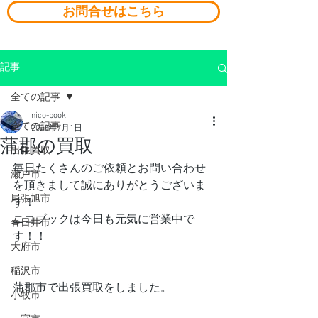
お問合せはこちら
記事
全ての記事
nico-book
全ての記事
2023年7月1日
蒲郡の買取
出張買取
毎日たくさんのご依頼とお問い合わせ
瀬戸市
を頂きまして誠にありがとうございま
尾張旭市
す！
ニコブックは今日も元気に営業中で
春日井市
す！！
大府市
稲沢市
蒲郡市で出張買取をしました。
小牧市