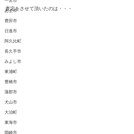
一宮市
査定をさせて頂いたのは・・・
あま市
豊田市
日進市
阿久比町
長久手市
みよし市
東浦町
豊橋市
蒲郡市
犬山市
大治町
東海市
岡崎市