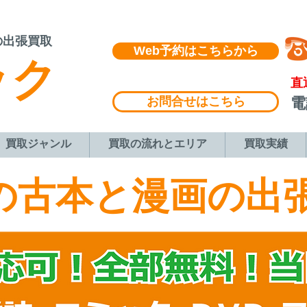
の出張買取
Web予約はこちらから
ック
​直
お問合せはこちら
​
買取ジャンル
買取の流れとエリア
買取実績
市の古本と漫画の出
専門書・雑誌・漫画・ＣＤ・ＤＶＤ・ゲーム・フィ